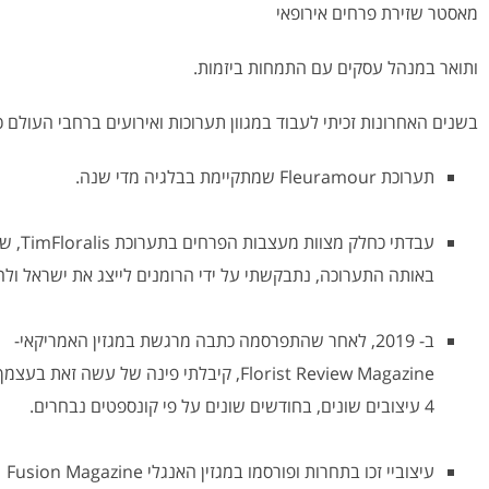
מאסטר שזירת פרחים אירופאי
ותואר במנהל עסקים עם התמחות ביזמות.
בשנים האחרונות זכיתי לעבוד במגוון תערוכות ואירועים ברחבי העולם 
תערוכת Fleuramour שמתקיימת בבלגיה מדי שנה.
עבדתי כחלק מצוות מעצבות הפרחים בתערוכת TimFloralis, שהתקיימה בטימישאורה שברומניה.
באותה התערוכה, נתבקשתי על ידי הרומנים לייצג את ישראל ולה
ב- 2019, לאחר שהתפרסמה כתבה מרגשת במגזין האמריקאי-
Florist Review Magazine, קיבלתי פינה של עשה זאת בעצמך – DIY במגזין .
4 עיצובים שונים, בחודשים שונים על פי קונספטים נבחרים.
עיצוביי זכו בתחרות ופורסמו במגזין האנגלי Fusion Magazine