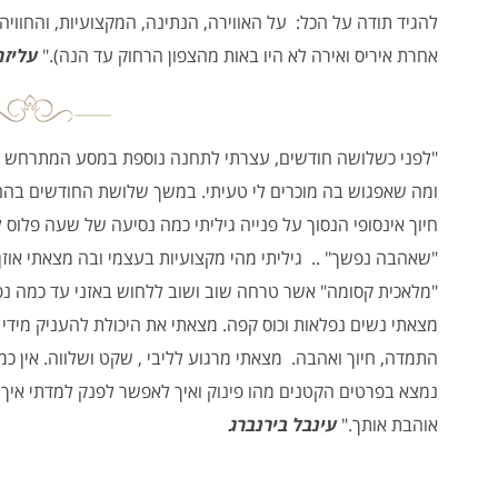
להגיד תודה על הכל: על האווירה, הנתינה, המקצועיות, והחוויה 
אחרת איריס ואירה לא היו באות מהצפון הרחוק עד הנה)."
עליזה
"לפני כשלושה חודשים, עצרתי לתחנה נוספת במסע המתרחש בח
ומה שאפגוש בה מוכרים לי טעיתי. במשך שלושת החודשים בהם ב
חיוך אינסופי הנסוך על פנייה גיליתי כמה נסיעה של שעה פלוס 
"שאהבה נפשך" .. גיליתי מהי מקצועיות בעצמי ובה מצאתי אוז
"מלאכית קסומה" אשר טרחה שוב ושוב ללחוש באזני עד כמה נפלאו
מצאתי נשים נפלאות וכוס קפה. מצאתי את היכולת להעניק מידי ש
התמדה, חיוך ואהבה. מצאתי מרגוע לליבי , שקט ושלווה. אין כמוך
נמצא בפרטים הקטנים מהו פינוק ואיך לאפשר לפנק למדתי איך 
אוהבת אותך."
עינבל בירנברג