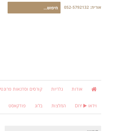
חיפוש
אורית:
052-5792132
עבור:
אודות
גלריות
קורסים וסדנאות פרונטלי
וידאו
DIY
המלצות
בלוג
פודקאסט
חיפוש