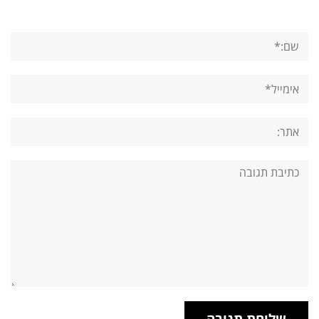
שם:*
אימייל*
אתר:
תגובה: