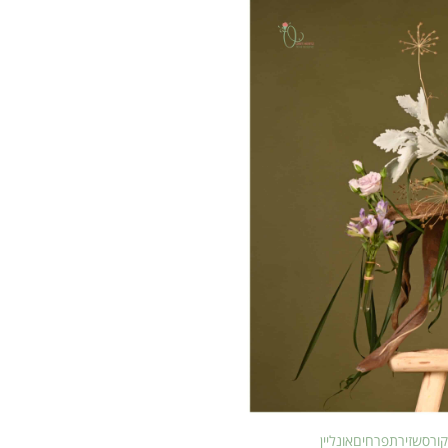
רסשזירתפרחיםאונליין