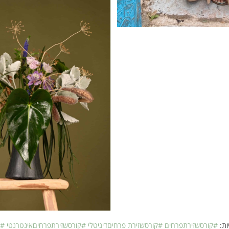
ות:
#קורסשזירתפרחים #קורסשזירת פרחיםדיגיטלי #קורסשזירתפרחיםאינטרנטי #קו