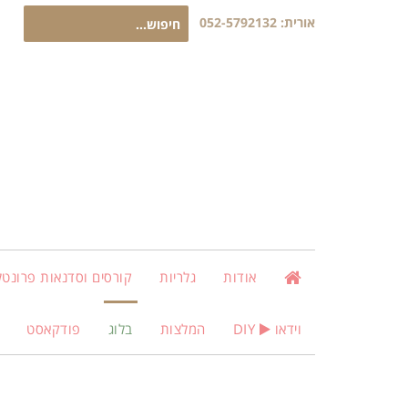
חיפוש
אורית:
052-5792132
עבור:
אודות
גלריות
קורסים וסדנאות פרונטלי
וידאו
DIY
המלצות
בלוג
פודקאסט