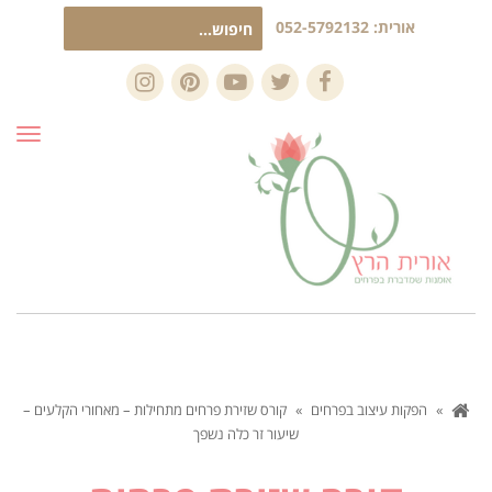
חיפוש
אורית:
052-5792132
עבור:
Instagram
Pinterest
YouTube
Twitter
Facebook
תפרי
»
הפקות עיצוב בפרחים
»
קורס שזירת פרחים מתחילות – מאחורי הקלעים –
שיעור זר כלה נשפך