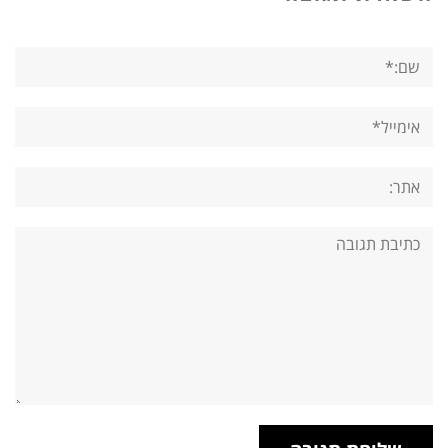
שם:*
אימייל*
אתר:
תגובה: