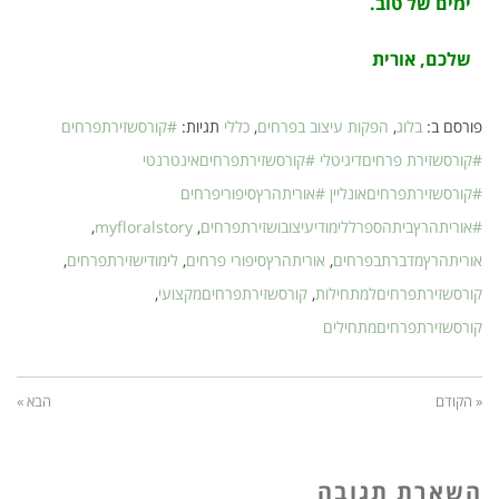
ימים של טוב.
שלכם, אורית
פורסם ב:
בלוג
,
הפקות עיצוב בפרחים
,
כללי
תגיות:
#קורסשזירתפרחים
#קורסשזירת פרחיםדיגיטלי #קורסשזירתפרחיםאינטרנטי
#קורסשזירתפרחיםאונליין #אוריתהרץסיפוריפרחים
#אוריתהרץביתהספרללימודיעיצובושזירתפרחים
,
myfloralstory
,
אוריתהרץמדברתבפרחים
,
אוריתהרץסיפורי פרחים
,
לימודישזירתפרחים
,
קורסשזירתפרחיםלמתחילות
,
קורסשזירתפרחיםמקצועי
,
קורסשזירתפרחיםמתחילים
« הקודם
הבא »
השארת תגובה