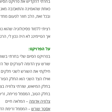
בחרתי להקדיש את פרויקט הסיום
כאחת שהאמינה והתאכזבה מאנשים
ובכל זאת, הלב חוזר לפעום מחד
רציתי ללמוד פסיכולוגיה שהוא נ
אך הטיימינג לא היה נכון לי, ה
על הפרויקט:
בפרויקט הסיום שלי בחרתי בשור
שורש עץ הדומה לעורקים של הל
חילקתי את השורש לשני חלקים –
ואילו הצד השני הוא החלק הפורח
בחלק המיואש, שזרתי צלוזיה בצב
בחלק הטוב, המסמל פריחה, זרימ
צלוזיה אדומה
– המלאה חיים
אסטר שורש
– המסמל זרימת הד