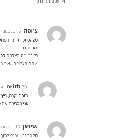
4 תגובות
צ'ופה
16 בנובמבר 2018 בשעה 7:22
כשהסתכלתי על הפרויק
והתמוגגתי
כל כך יפה הצלחת לה
אורית האלופה…איך הפר
orith
20 בפברואר 2019 בשעה 19:44
צ'ופה יקרה, כיי
אני מסכימה עם 
אפנאן
16 בנובמבר 2018 בשעה 10:52
כול כך נכון ונכנס לת