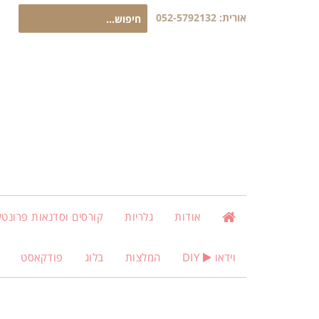
חיפוש
אורית:
052-5792132
עבור:
אודות
גלריות
קורסים וסדנאות פרונטלי
וידאו
DIY
המלצות
בלוג
פודקאסט