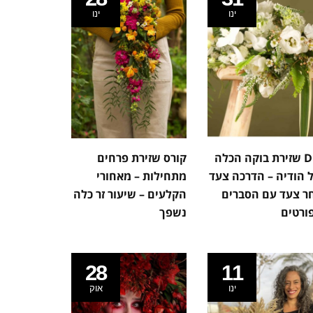
ינו
ינו
DIY שזירת בוקה הכלה
קורס שזירת פרחים
 הודיה – הדרכה צעד
מתחילות – מאחורי
ר צעד עם הסברים
הקלעים – שיעור זר כלה
ורטים
נשפך
28
11
ינו
אוק