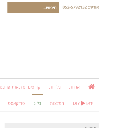
חיפוש
אורית:
052-5792132
עבור:
אודות
גלריות
קורסים וסדנאות פרונטלי
וידאו
DIY
המלצות
בלוג
פודקאסט
חיפוש