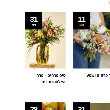
31
11
אוק
אוג
 פרחים ושפע
טיפ פרחים – פרח
האלסטרומריה
28
31