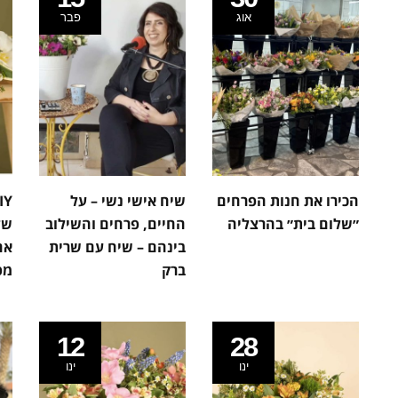
אוג
פבר
הכירו את חנות הפרחים
שיח אישי נשי – על
״שלום בית״ בהרצליה
החיים, פרחים והשילוב
של
בינהם – שיח עם שרית
אח
ברק
מפ
12
28
ינו
ינו