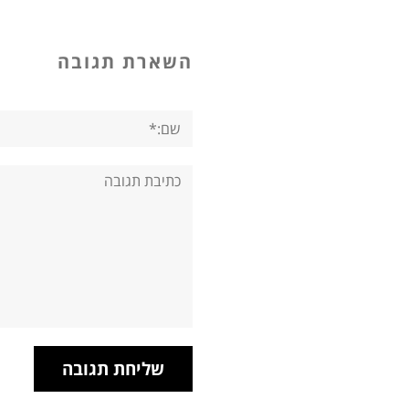
השארת תגובה
שם:*
תגובה: