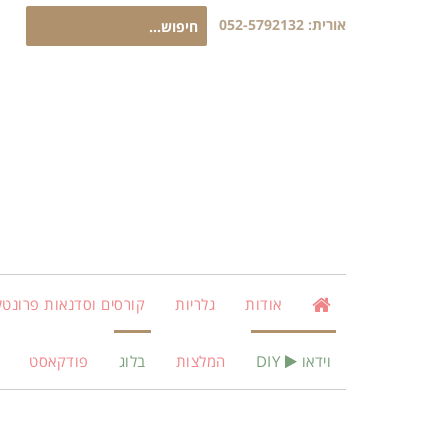
חיפוש
אורית:
052-5792132
עבור:
אודות
גלריות
קורסים וסדנאות פרונטלי
וידאו
DIY
המלצות
בלוג
פודקאסט