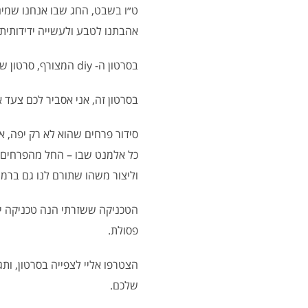
ט״ו בשבט, החג שבו אנחנו שמים
אהבתנו לטבע ולעשייה ידידותית
בסרטון ה- diy המצורף, סרטון שצולם לא מזמן ורלוונטי מאוד לחג הט״ו בשבט, ובעצם לכל חג.
בסרטון זה, אני אסביר לכם צעד 
סידור פרחים שהוא לא רק יפה, א
כל אלמנט שבו – החל מהפרחים ה
וליצור משהו שתורם לנו גם ברמ
הטכניקה ששזרתי הנה טכניקה יצ
פסולת.
הצטרפו אליי לצפייה בסרטון, ו
שלכם.