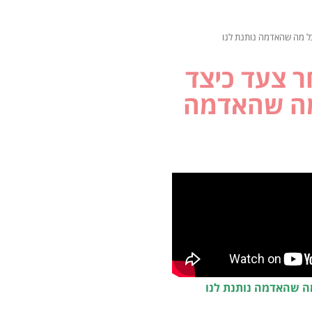
חר צעד כיצד
 מה שהאדמה