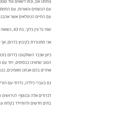
צמחנו אט, וכמו דשאים וטל שטפ
עם הגשמים והאורות, עם החמסין
עם החיים הניפלאים אשר אהבנו
שמי גל צין בלוך, בת 43, נשואה לדן ואמא לארבעה- ליאור, נגה, יאיר וזהר.
אני מתגוררת בקיבוץ בדרום, אך 
כיוון שכבר השתקענו בדרום בזכו
הטוב שחווינו בבסיסים, יחד עם 
אחרים בהם אנחנו מאמינים, כגון
גם בעברי כילדה, נדדתי עם הוריי
לנדודים אלה ובנוסף- לגירושים 
בתים חדשים ולהתיידד בקלות ע