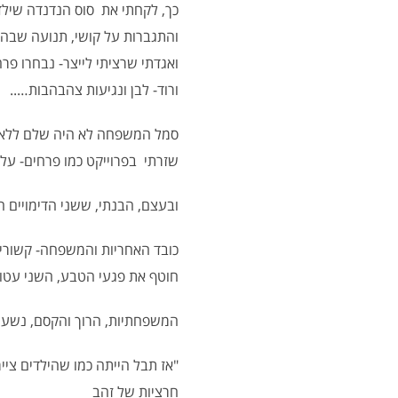
כך, לקחתי את סוס הנדנדה שילדי
והתגברות על קושי, תנועה שבה 
ואגדתי שרציתי לייצר- נבחרו פרח
ורוד- לבן ונגיעות צהבהבות…..
סמל המשפחה לא היה שלם ללא אל
שזרתי בפרוייקט כמו פרחים- על 
ובעצם, הבנתי, ששני הדימויים ה
כובד האחריות והמשפחה- קשורים
חוטף את פגעי הטבע, השני עטוף
המשפחתיות, הרוך והקסם, נשענ
"אז תבל הייתה כמו שהילדים ציי
חרציות של זהב