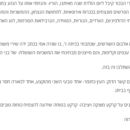
 הבכור קיבל ליום הולדת שנה מאיתנו, הוריו- והנחתי אותו על הגזע בתנ
הפרשים מונצחים בככרות אירופאיות. לתחושת הנצחון, ההמשכיות והמשפ
י הדולפיניום, הוורדים, הנוריות, הטווידה, הגרבילאות הפורחות, לוע האר
בום השורשים, שכתבתי בכיתה ז', בו שזרה אמי בכתב ידה שירי משור
ענפים וקליפות, והם מייצגים מבחינתי את המשכיות השושלת- של בני ה
שתלבו זה בזה.
 קשר הדוק: העץ כחומר- אחד טבעי השני מהוקצע, אחד לכאורה חסר צו
 בביתו.
ים על קרקע מוצקה ויציבה- קרקע בטוחה שידעה להצמיח כוחות טובים
רוה