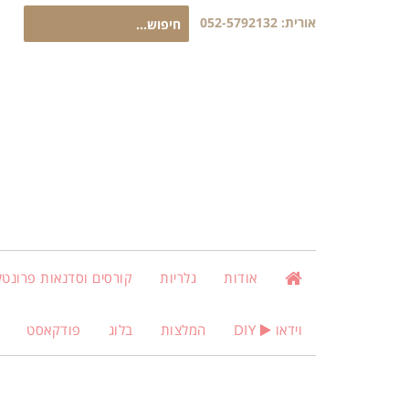
חיפוש
אורית:
052-5792132
עבור:
אודות
גלריות
קורסים וסדנאות פרונטלי
וידאו
DIY
המלצות
בלוג
פודקאסט