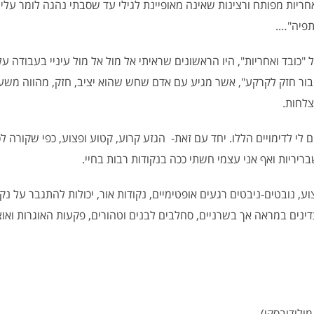
תפיה"….
ובד ואחריות", היו הראשונים שראיתי אל מול אל מול עיניי בעבודה ע
חיבור חזק לקרקע", אשר מגיע עם אדם שחש שהוא יציב, חזק, מהווה משענת
לחות.
לי לדימויים הללו. יחד עם זאת- הגזע קרוע, קטוע ופצוע, כפי שקורה ל
שבריריות ואף אני עצמי חשתי ככה בנקודות רבות בחיי.
, נובטים-ניבטים רגעים אופטימיים, נקודות אור, יכולות להתגבר על נקו
נים במראה אך בשרניים, סחלבים לבנים וטהורים, פקעות האוגרות ואוצר
ולודובסקי)