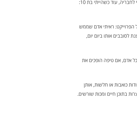
במקביל לכל אלה, פיתחתי חוש אחריות מפותח ורצינות שאינה מאופיינת לגילי עד שסבתי נהגה לומר עליי לחבריה, עוד כשהייתי בת 10:
ל הפרוייקט: ראיתי אדם שממש
 לסובבים אותו ביום יום,
כל אדם, אם טיפה הופכים את
דות כואבות או חלשות, אותן
ות בתוכן חיים ומכות שורשים.