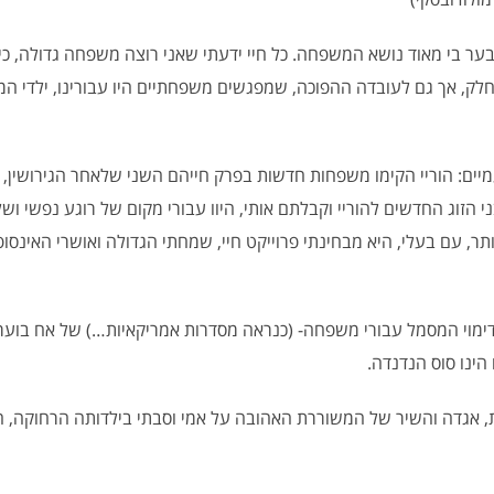
ער בי מאוד נושא המשפחה. כל חיי ידעתי שאני רוצה משפחה גדולה, כיי
ך חלק, אך גם לעובדה ההפוכה, שמפגשים משפחתיים היו עבורינו, ילדי 
ים: הוריי הקימו משפחות חדשות בפרק חייהם השני שלאחר הגירושין, ו
 הזוג החדשים להוריי וקבלתם אותי, היוו עבורי מקום של רוגע נפשי ושל
ר, עם בעלי, היא מבחינתי פרוייקט חיי, שמחתי הגדולה ואושרי האינסופ
 דימוי המסמל עבורי משפחה- (כנראה מסדרות אמריקאיות…) של אח בוער
הינו סוס הנדנדה.
ת, אגדה והשיר של המשוררת האהובה על אמי וסבתי בילדותה הרחוקה, הי