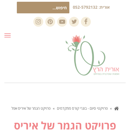
חיפוש
אורית:
052-5792132
עבור:
Instagram
Pinterest
YouTube
Twitter
Facebook
תפרי
»
פרויקטי סיום - בוגרי קורס מתקדמים
»
פרויקט הגמר של איריס אפל
פרויקט הגמר של איריס