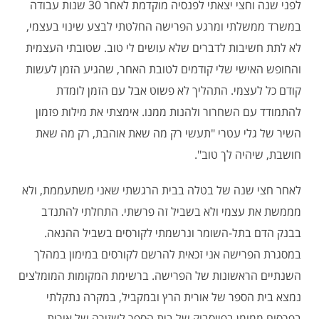
לפני שנה וחצי יצאתי לפנסיה מוקדמת לאחר 30 שנות עבודה
במשרד ממשלתי ומרגע הפרישה החלטתי לבצע שינוי בעצמי,
לא לתת חשיבות לדברים שלא עושים לי טוב. שטובתי העצמית
והחופש האישי שלי קודמים לטובת האחר, שהגיע הזמן לעשות
קודם כל לעצמי. התהליך לא פשוט אבל עם הזמן לומדת
להתמודד עם השחרור ולהנות ממנו. אימצתי את מילות פזמון
השיר של גלי עטרי "תעשי רק מה שאת אוהבת, רק מה שאת
חושבת, שיהיה לך טוב".
לאחר חצי שנה של בטלה בבית הרגשתי שאני משתעממת, ולא
מממשת את עצמי ולא בשביל זה פרשתי. התחלתי להתנדב
בבנק הדם בתל-השומר ונרשמתי לקורסים בשביל ההנאה.
במסגרת הפרישה אני זכאית להרשם לקורסים במימון במהלך
השנתיים הראשונות של הפרישה. ברשימת המקומות המומלצים
נמצא בית הספר של אורית הרץ ובמקביל, במקרה נתקלתי
בפרסום ממומן בפייסבוק של בית הספר לשזירה של אורית.