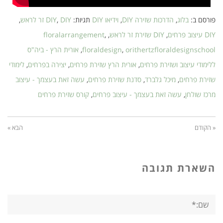
פורסם ב:
בלוג
,
הדרכות שזירה DIY
,
וידיאו DIY
תגיות:
DIY זר לראש
,
DIY
,
DIY עיצוב פרחים
,
DIY שזירת זר לראש
,
,
floralarrangement
orithertzfloraldesignschool
,
floraldesign
,
אורית הרץ - ביה"ס
ללימודי עיצוב ושזירת פרחים
,
אורית הרץ שזירת פרחים
,
יצירה בפרחים
,
לימודי
שזירת פרחים
,
מיכל גלברד
,
סדנת שזירת פרחים
,
עשה זאת בעצמך - עיצוב
מרכז שולחן
,
עשה זאת בעצמך - עיצוב פרחים
,
קורס שזירת פרחים
« הקודם
הבא »
השארת תגובה
שם:*