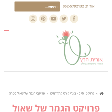
חיפוש
אורית:
052-5792132
עבור:
Instagram
Pinterest
YouTube
Twitter
Facebook
תפרי
»
פרויקטי סיום - בוגרי קורס מתקדמים
»
פרויקט הגמר של שאול סטרול
פרויקט הגמר של שאול