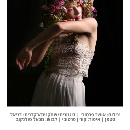
צילום: אושר פרטובי | דוגמנית/שחקנית/רקדנית: דניאל
סטפן | איפור: קורין פרטובי | לבוש: מכאל פולנקוב