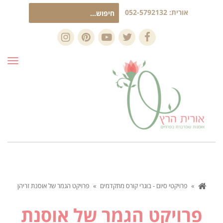
חיפוש
אורית:
052-5792132
עבור:
Instagram
Pinterest
YouTube
Twitter
Facebook
תפרי
»
פרויקטי סיום - בוגרי קורס מתקדמים
»
פרויקט הגמר של אוסנת זריהן
פרויקט הגמר של אוסנת