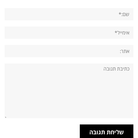
שם:*
אימייל*
אתר:
תגובה: