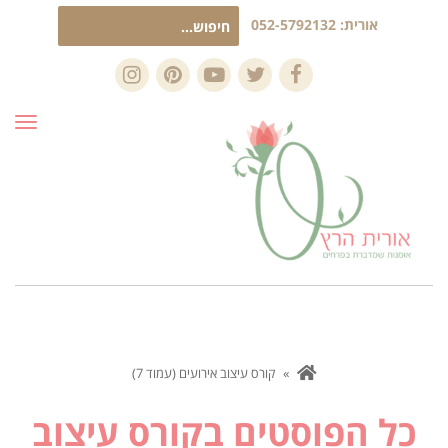
חיפוש
אורית:
052-5792132
עבור:
Instagram
Pinterest
YouTube
Twitter
Facebook
תפרי
»
קורס עיצוב אירועים (עמוד 7)
כל הפוסטים ב
קורס עיצוב