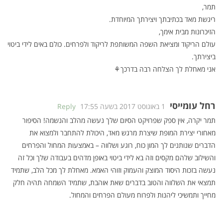
תמר,
ריגשת מאד בכתיבתך ויצירתך המיוחדת.
הזיכרונות מבית אימך,
עולם הריקוד ומציאת השפה המשותפת לריקוד ולפרחים. כולם באים לידי ביטוי
ביצירתך.
אני מאחלת לך הצלחה רבה בדרכך⚘
רחל עומייסי
1 באוגוסט 2017 בשעה 17:55
Reply
תמר יקרה, אין ספק שפרויקט הסיום שלך נעשה מהלב והנשמה! הסיפור
מאחורי יצירת המופת שיצרת מרגש מאד, היכולת להתחבר ולמצוא את
הדברים שנותנים לך המון כוח, רוגע ושלווה – באמצעות המחול והפרחים
והשילוב שלהם מקסים וזה בא לידי ביטוי באופן מדהים בעבודה שלך וכל זה
נעשה בזכות היסוד המוצק והעמוק וזוהי האמא. מאחלת לך מכל הלב, שתמיד
תמצאי את השלווה והטוב בדברים שאת אוהבת, שתמיד השמחה תהיה חלק
מחייך ותמשיכי ליהנות ולפרוח מעולם הפרחים והמחול.