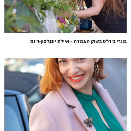
בוגרי ביה"ס בשוק העבודה – איילת יונגלסון-רינת