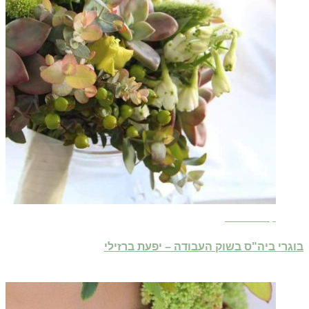
קרא עוד ←
בוגרי ביה"ס בשוק העבודה – יפעת ברזילי