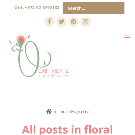
Search
Orit:
+972-52-5792132
for:
Facebook
Twitter
Pinterest
Instagram
Tog
nav
»
floral design class
All posts in
floral